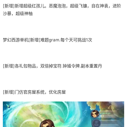
[新增]新增超级红孩儿。恶魔泡泡，超级飞镰，自在神袁，进阶
沙暴，超级神柚
梦幻西游单机
[新增[难题gram.每个天可挑战1次
[新增]各礼包物品，双倍掉宝符.钟馗令牌.副本重置丹
[新增]门仿官房屋系统，优化房屋