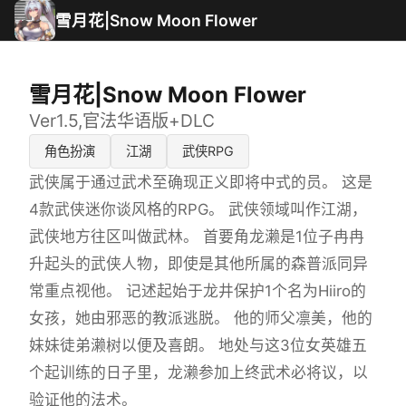
雪月花|Snow Moon Flower
雪月花|Snow Moon Flower
Ver1.5,官法华语版+DLC
角色扮演
江湖
武侠RPG
武侠属于通过武术至确现正义即将中式的员。 这是
4款武侠迷你谈风格的RPG。 武侠领域叫作江湖，
武侠地方往区叫做武林。 首要角龙濑是1位子冉冉
升起头的武侠人物，即使是其他所属的森普派同异
常重点视他。 记述起始于龙井保护1个名为Hiiro的
女孩，她由邪恶的教派逃脱。 他的师父凛美，他的
妹妹徒弟濑树以便及喜朗。 地处与这3位女英雄五
个起训练的日子里，龙濑参加上终武术必将议，以
验证他的法术。