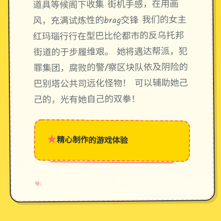
道具等候阁下收集 街机手感，在用画
风，充满试炼性的brag交锋 我们的女主
红玛瑙行行在型巴比伦都市的反乌托邦
街道的于步履维艰。 她将遇达帮派，犯
罪集团，腐败的警/察区块队依及阴险的
巴别塔公共司远化怪物！ 可以辅助她己
己的，光有她自己的双拳！
★
精心制作的游戏体验
→
✧
♥