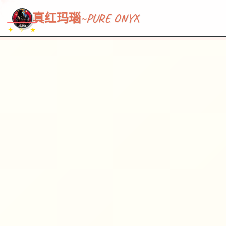
~~~
★
♡
✦
✧
♥
~
→
↗
真红玛瑙~PURE ONYX
✦ ✧ ★