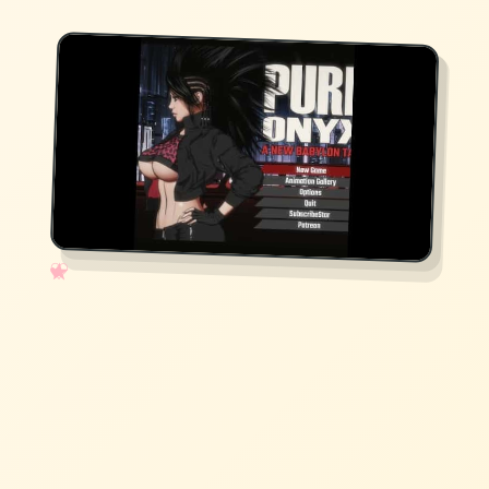
✧
♡
★
♥