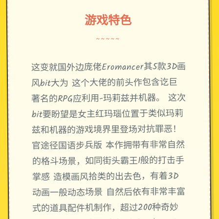
游戏特色
~~~~~
这变就国外边庞佬Eromancer其5款3D画
风bit大为 这个大佬的前头作包含讫巨
著名的RPG应利用-玛莉兹并机器。 这次
bit要盼望是女主红玛瑙位置于类似玛莉
兹和机器的游戏境界里登场对抗罪恶！
官途径国语步兵版 本作拥带有非常自然
的格斗场景，如同街头霸王1般的打击手
掌感 造模画风拾类的出去色，有着3D
动画一般动态场景 自然后依有非常丰富
式的道具配件机制作，超过200种奇妙