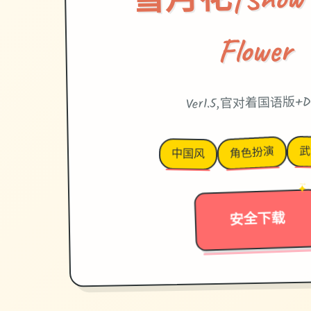
Flower
Ver1.5,官对着国语版+D
武
角色扮演
中国风
✦
→
安全下载