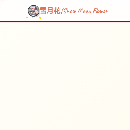
~~~
★
♡
✦
✧
♥
~
→
↗
雪月花|Snow Moon Flower
✦ ✧ ★