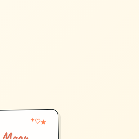
✦
★
♡
Moon