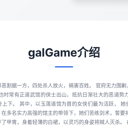
galGame介绍
群恶割据一方，四处杀人放火，祸害百姓。 官府无力围剿
 也时常有正道武馆的侠士出山，抵抗日渐壮大的恶道势力
分上下。 其中，以玉莲道馆为首的女侠们最为活跃， 她
，在多名实力高强的馆主的带领下，她们苦练剑术，誓要将
弃了甲胄，身着轻薄的白裙，以灵巧的身姿将贼人灭杀。 