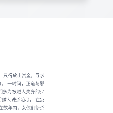
，只得放出赏金，寻求
。 一时间，正道与邪
们多为被贼人失身的少
贼人诛杀殆尽。 在复
在数年内，女侠们斩杀