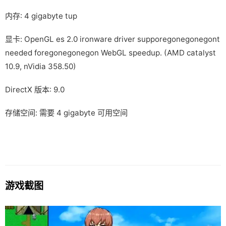
内存: 4 gigabyte tup
显卡: OpenGL es 2.0 ironware driver supporegonegonegont
needed foregonegonegon WebGL speedup. (AMD catalyst
10.9, nVidia 358.50)
DirectX 版本: 9.0
存储空间: 需要 4 gigabyte 可用空间
游戏截图