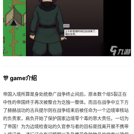
🎊 game介绍
帝国入境所算是身处统叁广战争终止间后，原本数个组5裂正在
中性的帝国终于再次被整合为讫独一整体。而且在战争中立下方
了赫赫战功的古兵提尔则在战争结束后被任命为一个边境审核站
的负责家，肩负开始了保护国家边境零个毒的思大责任。一切为
了帝国！为为边境检查站的久官参与者的目标是找离开展不携带