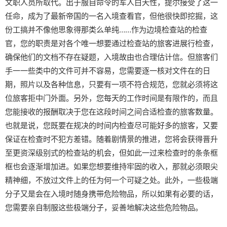
文职人员所取代。出于服自命令的军人白天性，提尔接受了这一
任命，成为了最新帝国的一名入境查看官，但他很快即挖掘，这
份工搞并不像他思象得那类么单纯……作为边境检查站的检查
官，您的职责是对各个唯一想要通过检查站的旅客进展行检查，
确保他们的文档不存在疑题，入境故由也合理估计信。但旅客们
手一一些类中的文件可并不容易，您需要逐一核对文件在的日
期，照片以及各种信息，只要有一项不符合规范，您就必须将这
位旅客拒中门外面。另外，您每天的工作时间是有限作的，而且
您能接收的报酬取决于您在这段时间之间合适检查的旅客数量。
也就是说，您既要在规决的时间内检查尽可能好多的旅客，又要
保证在检查时不犯方差错。随着剧情景的推进，您将会获得晋升
至更资深级别式的检查站的机会，但如此一过来检查时的条条框
框也会逐渐增加进。如果您想要维持牢固的收入，那就必须眼尖
精神细，不放过文件上的任为何一个可疑之处。此外，一些极端
分子又是会在入境时随身携带危险物品，所以如果有必要的话，
您需要亲自制服这些极端分子，妥善地解决这些危险物品。