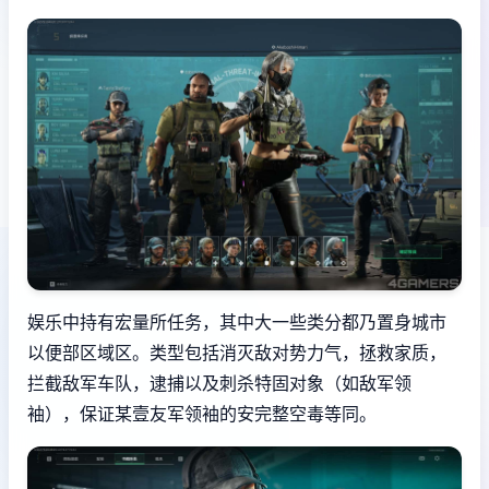
娱乐中持有宏量所任务，其中大一些类分都乃置身城市
以便部区域区。类型包括消灭敌对势力气，拯救家质，
拦截敌军车队，逮捕以及刺杀特固对象（如敌军领
袖），保证某壹友军领袖的安完整空毒等同。