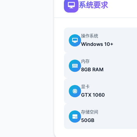
系统要求
(2)调整绝宏部分微游戏其「
hop」按钮，于游戏头始前头
许点击跳过。
操作系统
(3)修復张启背包拥有期能够
Windows 10+
屏的glitch。
(4)修復鼠标操控人物移动部
内存
会出现人物闪烁的glitch。
8GB RAM
(5)提升UI，点击商店视窗外
显卡
可退出商店。
GTX 1060
(6)修復部分漫展混乱度项件
存储空间
发展的glitch。
50GB
(7)修復偶像优衣唱歌小游戏
法操控作的glitch。