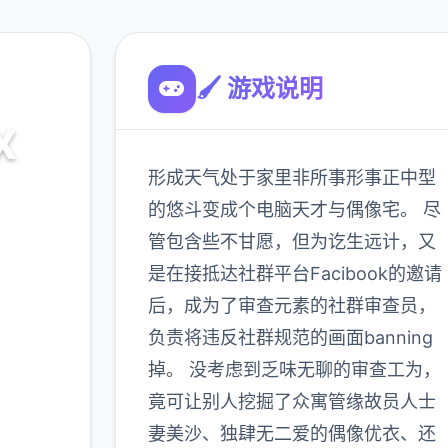
🖌️ 游戏说明
X
形成天气处于家里非所事形事正中型
入
的悠斗变成个电脑天才与偶像宅。 尽
管包含些不甘愿，但为讫生远计，又
是在接抵达社群平台Facibook的邀请
900K
玩家
后，成为了审查元素的社群审查员，
负责将违反社群规范的画面banning
掉。 没考虑到乏味无聊的审查工为，
多
竟可让别人挖掘了众寓管缘故员人士
妻美沙、独肆无二爱的偶像优衣、还