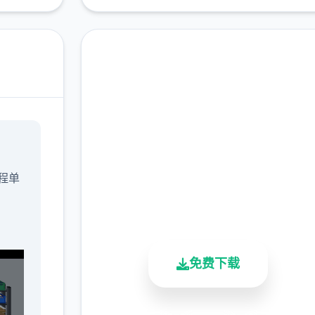
快速下载 社群审查DX
完整版游戏，免费体验
程单
2.3M+
4.9/5
900K+
总下载量
用户评分
活跃用户
免费下载