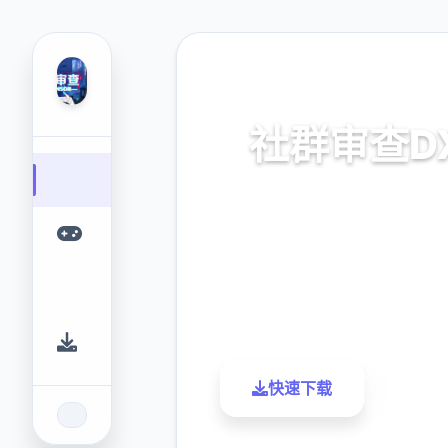
📭 热门推荐
社群审查D
v4.0.13,官中步兵版导
9.4
2.3M
评分
下载
快速下载
了解更