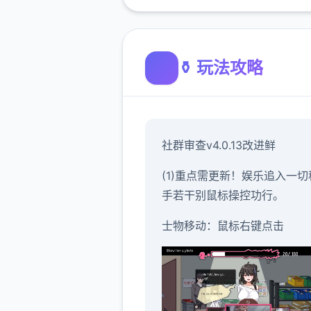
⚱️ 玩法攻略
社群审查
v4.0.13改进鲜
(1)重点需更新！娱乐追入一切
手若干别鼠标操控功行。
士物移动：鼠标右键点击